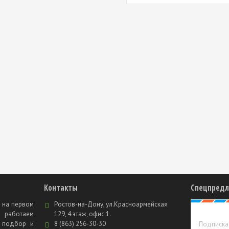
Контакты
Спецпред
 на первом
Ростов-на-Дону, ул.Красноармейская
о работаем
129, 4 этаж, офис 1.
ь подбор и
8 (863) 256-30-30
Подписка 